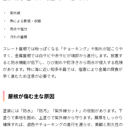
1.1.
屋根が
紫外線
傷む主
な原因
熱による膨張・収縮
雨水や塩分
1.2.
塗装の
汚れの蓄積
役割と
効果
スレート屋根では粉っぽくなる「チョーキング」や割れが起こりや
すく、金属屋根では白サビや赤サビが端部から進行します。放置す
1.3.
知多市
ると防水機能が低下し、ひび割れや釘浮きから雨水が侵入する危険
の気候
があります。特に海に近い知多半島では、塩害により金属の腐食が
とタイ
早く進むため注意が必要です。
ミング
2.
費用
屋根が傷む主な原因
の目
安と
見積
塗装には「防水」「防汚」「紫外線カット」の役割があります。下
の見
塗りで素地を固め、上塗りで紫外線から守ります。膜厚をしっかり
方
確保すれば、退色やチョーキングの進行を遅らせ、美観と耐久性の
2.1.