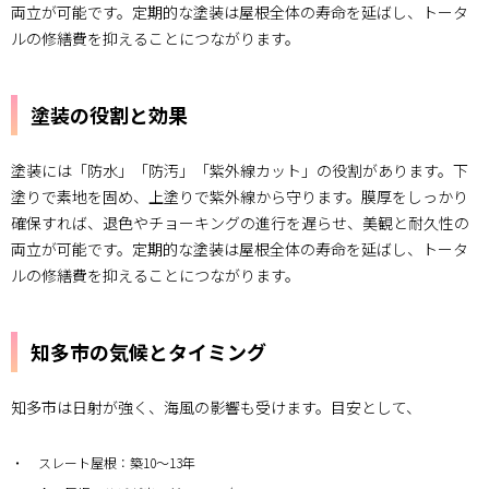
両立が可能です。定期的な塗装は屋根全体の寿命を延ばし、トータ
総額の
ルの修繕費を抑えることにつながります。
だいた
いのレ
ンジ
塗装の役割と効果
2.2.
見積書
の内訳
塗装には「防水」「防汚」「紫外線カット」の役割があります。下
チェッ
ク
塗りで素地を固め、上塗りで紫外線から守ります。膜厚をしっかり
確保すれば、退色やチョーキングの進行を遅らせ、美観と耐久性の
3.
両立が可能です。定期的な塗装は屋根全体の寿命を延ばし、トータ
塗料
選び
ルの修繕費を抑えることにつながります。
の基
礎｜
フッ
知多市の気候とタイミング
素
REVO
を例
知多市は日射が強く、海風の影響も受けます。目安として、
に
3.1.
スレート屋根：築10～13年
樹脂ご
との違