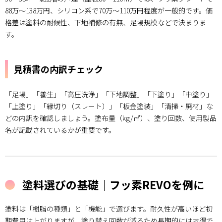
4.2.
88万～138万円、シリコン系で70万～110万円程度が一般的です。価
まとめ
格差は塗料の耐候性、下地補修の有無、足場規模などで決まりま
す。
見積書の内訳チェック
「足場」「養生」「高圧洗浄」「下地調整」「下塗り」「中塗り」
「上塗り」「縁切り（スレート）」「板金塗装」「清掃・廃材」な
どの内訳を確認しましょう。塗布量（kg/㎡）、塗り回数、使用製品
名が記載されているかが重要です。
塗料選びの基礎｜フッ素REVOを例に
塗料は「樹脂の種類」と「機能」で選びます。耐久性が高いほど初
期費用は上がりますが、塗り替え回数が減るため長期的にはお得で