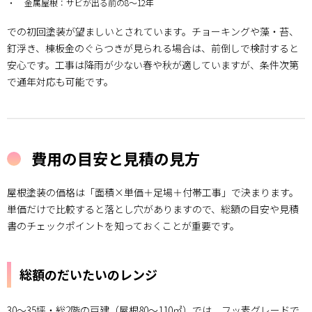
金属屋根：サビが出る前の8～12年
いと耐
用年数
での初回塗装が望ましいとされています。チョーキングや藻・苔、
3.2.
釘浮き、棟板金のぐらつきが見られる場合は、前倒しで検討すると
フッ素
安心です。工事は降雨が少ない春や秋が適していますが、条件次第
REVO
で通年対応も可能です。
の特徴
と相性
4.
業者
選び
費用の目安と見積の見方
で失
敗し
ない
屋根塗装の価格は「面積×単価＋足場＋付帯工事」で決まります。
ため
単価だけで比較すると落とし穴がありますので、総額の目安や見積
に
書のチェックポイントを知っておくことが重要です。
4.1.
工事の
流れと
総額のだいたいのレンジ
チェッ
クポイ
ント
30～35坪・総2階の戸建（屋根80～110㎡）では、フッ素グレードで