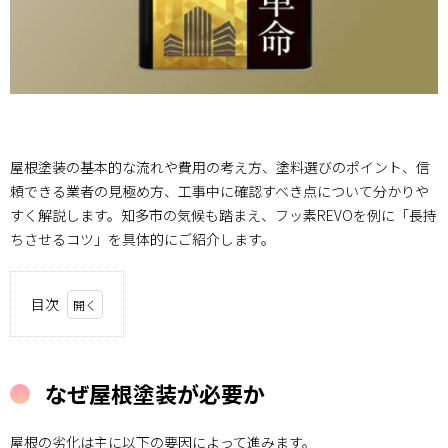
屋根塗装の基本的な流れや費用の考え方、塗料選びのポイント、信
頼できる業者の見極め方、工事中に確認すべき点について分かりや
すく解説します。知多市の気候も踏まえ、フッ素REVOを例に「長持
ちさせるコツ」を具体的にご紹介します。
目次
1.
なぜ
屋根
なぜ屋根塗装が必要か
塗装
が必
要か
屋根の劣化は主に以下の要因によって進みます。