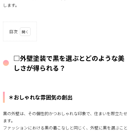
します。
目次
1.
□外
壁塗
□外壁塗装で黒を選ぶとどのような美
装で
黒を
しさが得られる？
選ぶ
とど
のよ
うな
美し
＊おしゃれな雰囲気の創出
さが
得ら
れ
る？
黒の外壁は、その個性的かつおしゃれな印象で、住まいを際立たせ
ます。
1.1.
ファッションにおける黒の着こなしと同じく、外壁に黒を選ぶこと
＊おし
ゃれな