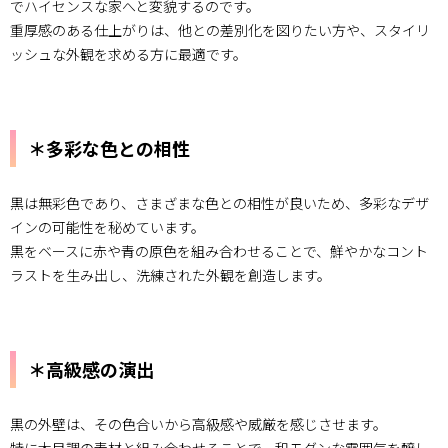
でハイセンスな家へと変貌するのです。
雰囲気
重厚感のある仕上がりは、他との差別化を図りたい方や、スタイリ
の創出
ッシュな外観を求める方に最適です。
1.2.
＊多彩
な色と
の相性
＊多彩な色との相性
1.3.
＊高級
感の演
黒は無彩色であり、さまざまな色との相性が良いため、多彩なデザ
出
インの可能性を秘めています。
2.
黒をベースに赤や青の原色を組み合わせることで、鮮やかなコント
□黒
ラストを生み出し、洗練された外観を創造します。
の外
壁塗
装の
実
践！
＊高級感の演出
注意
点を
確
黒の外壁は、その色合いから高級感や威厳を感じさせます。
認！