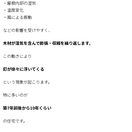
・屋根内部の湿気
は株
式会
・温度変化
社か
・風による振動
じの
へ
などの影響を受けやすく、
木材が湿気を含んで膨張・収縮を繰り返します。
この動きにより
釘が徐々に浮いてくる
という現象が起こります。
特に多いのが
築7年前後から10年くらい
の住宅です。