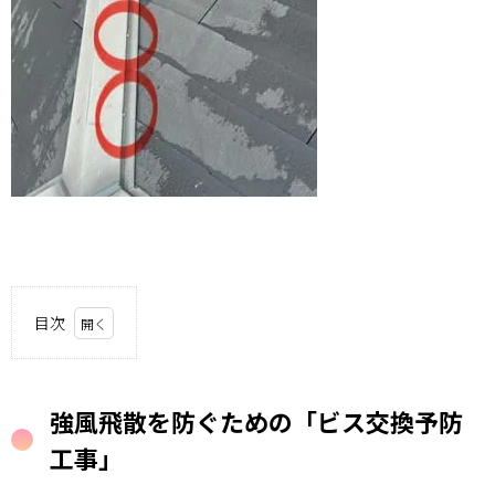
目次
0.1.
強風飛
強風飛散を防ぐための「ビス交換予防
散を防
ぐため
工事」
の「ビ
ス交換
予防工