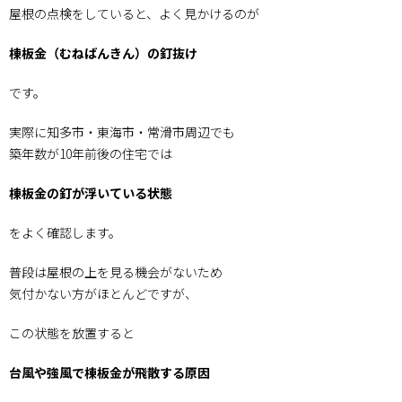
屋根の点検をしていると、よく見かけるのが
事」
0.2.
棟板金（むねばんきん）の釘抜け
棟板金
の釘が
です。
抜ける
理由
実際に知多市・東海市・常滑市周辺でも
0.3.
築年数が10年前後の住宅では
実際の
屋根で
よく見
棟板金の釘が浮いている状態
る「釘
抜け状
をよく確認します。
態」
0.4.
普段は屋根の上を見る機会がないため
叩き戻
気付かない方がほとんどですが、
しでは
再発す
この状態を放置すると
る理由
0.5.
台風や強風で棟板金が飛散する原因
株式会
社かじ