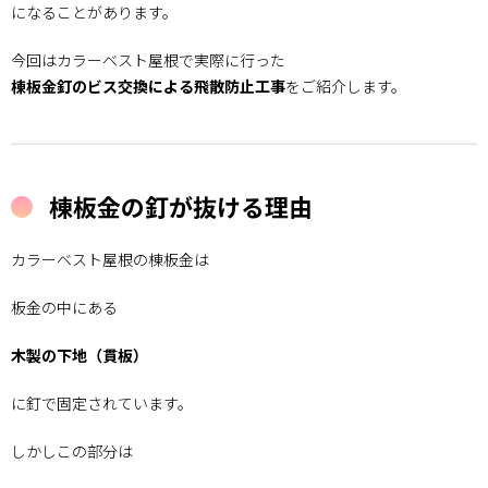
になることがあります。
のの予
防施工
今回はカラーベスト屋根で実際に行った
0.6.
棟板金釘のビス交換による飛散防止工事
をご紹介します。
台風・
強風被
害の多
くは棟
板金
棟板金の釘が抜ける理由
0.7.
屋根は
「予
カラーベスト屋根の棟板金は
防」が
大切
板金の中にある
1.
知多
木製の下地（貫板）
市周
辺の
に釘で固定されています。
外壁
塗
装・
しかしこの部分は
屋根
工事